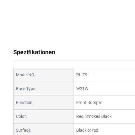
Spezifikationen
Model NO.:
RL-T9
Base Type:
W21W
Function:
Front Bumper
Color:
Red, Smoked Black
Surface:
Black or red