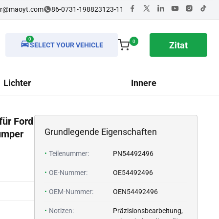
dr@maoyt.com
86-0731-198823123-11
0
0
Zitat
SELECT YOUR VEHICLE
Lichter
Innere
für Ford
Grundlegende Eigenschaften
umper
•
Teilenummer:
PN54492496
•
OE-Nummer:
OE54492496
•
OEM-Nummer:
OEN54492496
•
Notizen:
Präzisionsbearbeitung,