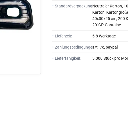
•
Standardverpackung:
Neutraler Karton, 1
Karton, Kartongröße
40x30x25 cm, 200 K
20' GP-Containe
•
Lieferzeit:
5-8 Werktage
•
Zahlungsbedingungen:
T/t, l/c, paypal
•
Lieferfähigkeit:
5.000 Stück pro Mo