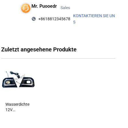
Mr. Puooedr
Sales
KONTAKTIEREN SIE UN
+8618812345678
S
Zuletzt angesehene Produkte‌
Wasserdichte
12V
Tageslicht für
Ford Ranger
2022 Wildtrak