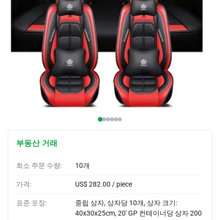
자동차 커버
자동차 브래시
맞춤식 뿔
자동차 랩
자동차 텐트
부동산 거래
최소 주문 수량:
10개
가격:
US$ 282.00 / piece
표준 포장:
중립 상자, 상자당 10개, 상자 크기:
40x30x25cm, 20' GP 컨테이너당 상자 200