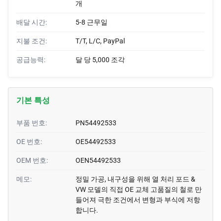
개
배달 시간:
5-8 근무일
지불 조건:
T/T, L/C, PayPal
공급능력:
달 당 5,000 조각
기본 특성
부품 번호:
PN54492533
OE 번호:
OE54492533
OEM 번호:
OEN54492533
메모:
정밀 가공, 내구성을 위해 열 처리 포드 &
VW 모델의 직접 OE 교체 고품질의 철로 만
들어져 극한 조건에서 변형과 부식에 저항
합니다.