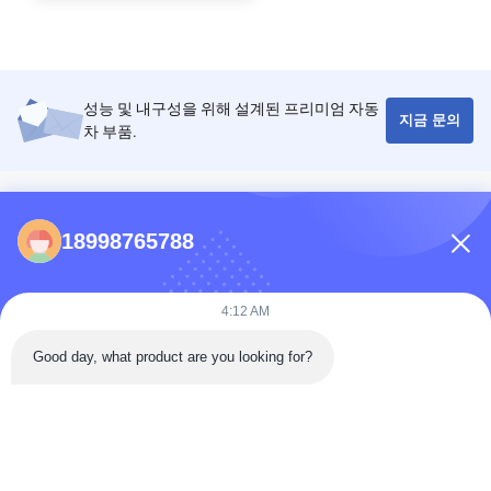
성능 및 내구성을 위해 설계된 프리미엄 자동
지금 문의
차 부품.
콘택트 렌즈
18998765788
86-0731-198823123-11
Puooedr@maoyt.com
4:12 AM
09:00-19:00
Good day, what product are you looking for?
빠른 링크
집
- 뭐? 우리
문의하기
상품