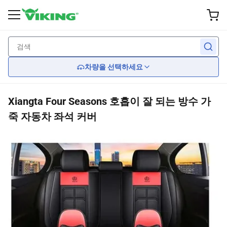
외부 액세서리
Wheel
성능
허파
내부
뒤쪽에
뒤쪽에
뒤쪽에
뒤쪽에
뒤쪽에
차량을 선택하세요
맞춤형 바퀴
브레이크
와이퍼 블레이드
전조등
좌석
Xiangta Four Seasons 호흡이 잘 되는 방수 가
타이어
보류
신체 장비
미등
Car Seat Covers
죽 자동차 좌석 커버
휠커버
엔진 냉각
거울
핸들
엔진
그릴 보호기
전염
스포일러