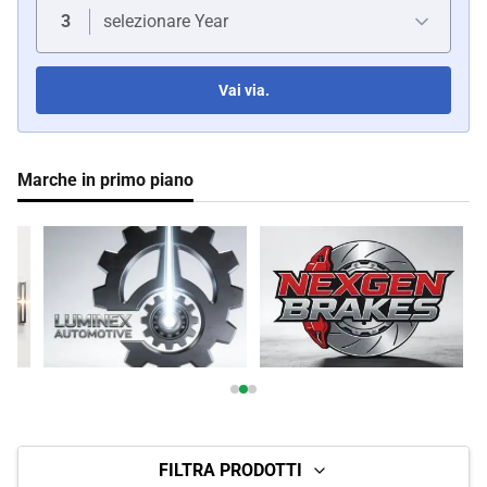
Coperture per auto
3
selezionare Year
Sutieni per auto
Vai via.
Corna su misura
Marche in primo piano
Imballaggi per auto
Tende per auto
FILTRA PRODOTTI