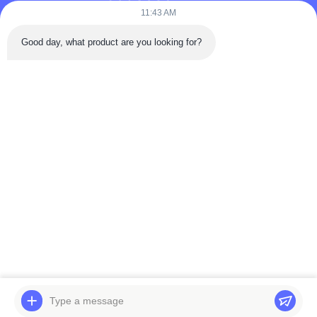
Puooedr@maoyt.com
11:43 AM
09:00-19:00
Good day, what product are you looking for?
LINK VELOCI
Casa
Circa Noi.
Contattaci
prodotti
Politica sulla privacy
In qualità di produttore ed esportatore leader, ci impegniamo a fornire
prodotti e servizi di alta qualità a clienti in tutto il mondo. Non esitate a
contattarci per ulteriori informazioni.
Copyright © © 2025-2026 Viking AutoParts Manufacturing Co., Ltd.. Tutti.
Tutti i diritti riservati.