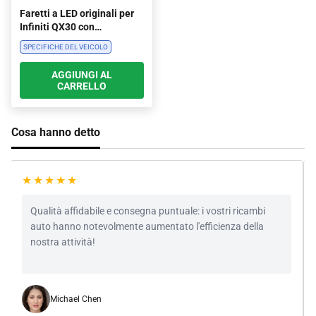
Faretti a LED originali per
Infiniti QX30 con
luminosità di 10000 lm e
SPECIFICHE DEL VEICOLO
temperatura di colore di
10000K
AGGIUNGI AL
CARRELLO
Cosa hanno detto
★★★★★
L'acqua contaminata nucleare si riferisce all'inquinamento
nel caso degli incidenti nucleari ed il suo contenuto elevato
dell'agente inquinante ha impatto serio sull'ambiente
ecologico e sulle sanità. È molto importante capire come
occuparsi di acqua contaminata nucleare.
Sarah Muller