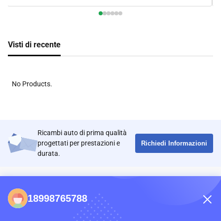
Visti di recente
No Products.
Ricambi auto di prima qualità
progettati per prestazioni e
Richiedi Informazioni
durata.
CONTATTI
18998765788
86-0731-198823123-11