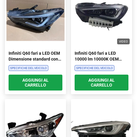
VIDEO
Infiniti Q60 fari a LED OEM
Infiniti Q60 fari a LED
Dimensione standard con
10000 lm 10000K OEM
10000K temperatura del
Sistema di illuminazione
SPECIFICHE DEL VEICOLO
SPECIFICHE DEL VEICOLO
colore e montaggio
per auto di dimensioni
originale
standard
AGGIUNGI AL
AGGIUNGI AL
CARRELLO
CARRELLO