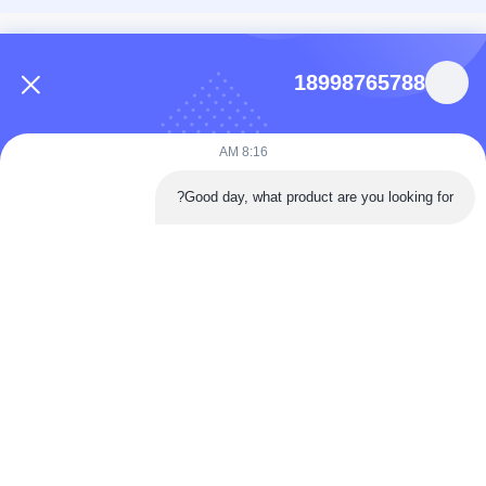
مخاطبین
18998765788
86-0731-198823123-11
Puooedr@maoyt.com
8:16 AM
09:00-19:00
Good day, what product are you looking for?
پیوندهای سریع
صفحه اصلی
در مورد ما
تماس با ما
محصولات
سیاست حفظ حریم خصوصی
ما به عنوان یک تولید کننده و صادر کننده پیشرو، متعهد به ارائه محصولات و خدمات با