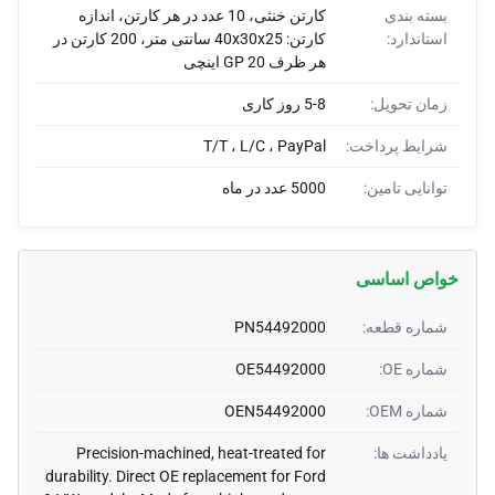
بسته بندی
کارتن خنثی، 10 عدد در هر کارتن، اندازه
استاندارد:
کارتن: 40x30x25 سانتی متر، 200 کارتن در
هر ظرف GP 20 اینچی
زمان تحویل:
5-8 روز کاری
شرایط پرداخت:
T/T ، L/C ، PayPal
توانایی تامین:
5000 عدد در ماه
خواص اساسی
شماره قطعه:
PN54492000
شماره OE:
OE54492000
شماره OEM:
OEN54492000
یادداشت ها:
Precision-machined, heat-treated for
durability. Direct OE replacement for Ford