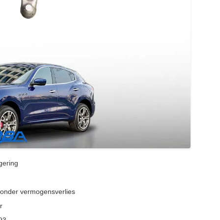
gering
zonder vermogensverlies
r