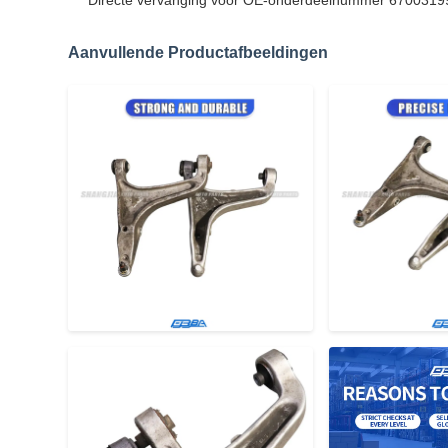
Directe vervanging voor OE-onderdeelnummer 6700319
Aanvullende Productafbeeldingen