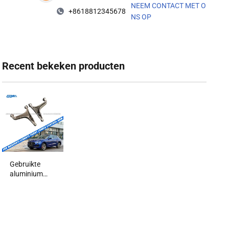
NEEM CONTACT MET O
+8618812345678
NS OP
Recent bekeken producten‌
Gebruikte
aluminium
corrosiebestendige
bovenste
bedieningsarm
voor Maserati
Levante 2017