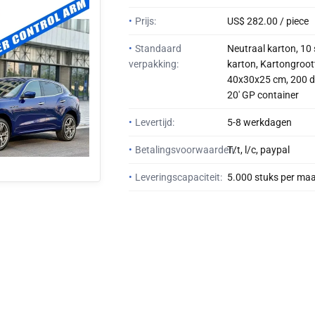
•
Prijs:
US$ 282.00 / piece
•
Standaard
Neutraal karton, 10 
verpakking:
karton, Kartongroot
40x30x25 cm, 200 d
20' GP container
•
Levertijd:
5-8 werkdagen
•
Betalingsvoorwaarden:
T/t, l/c, paypal
•
Leveringscapaciteit:
5.000 stuks per ma