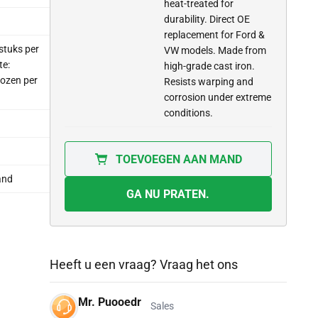
heat-treated for
durability. Direct OE
replacement for Ford &
stuks per
VW models. Made from
te:
high-grade cast iron.
ozen per
Resists warping and
corrosion under extreme
conditions.
TOEVOEGEN AAN MAND
and
GA NU PRATEN.
Heeft u een vraag? Vraag het ons
Mr. Puooedr
Sales