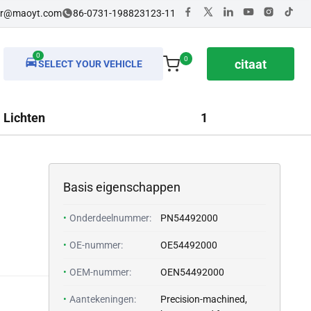
dr@maoyt.com
86-0731-198823123-11
0
0
citaat
SELECT YOUR VEHICLE
Lichten
1
Basis eigenschappen
•
Onderdeelnummer:
PN54492000
•
OE-nummer:
OE54492000
•
OEM-nummer:
OEN54492000
•
Aantekeningen:
Precision-machined,