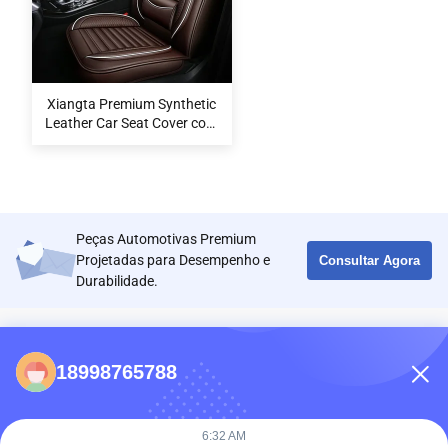
Xiangta Premium Synthetic
Leather Car Seat Cover com
ajuste universal e design
impermeável respirável para
SUVs
Peças Automotivas Premium
Projetadas para Desempenho e
Consultar Agora
Durabilidade.
CONTATOS
18998765788
86-0731-198823123-11
Puooedr@maoyt.com
6:32 AM