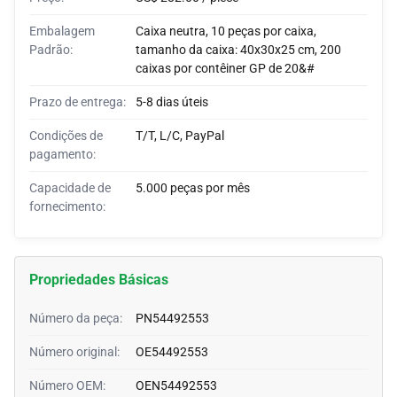
Embalagem
Caixa neutra, 10 peças por caixa,
Padrão:
tamanho da caixa: 40x30x25 cm, 200
caixas por contêiner GP de 20&#
Prazo de entrega:
5-8 dias úteis
Condições de
T/T, L/C, PayPal
pagamento:
Capacidade de
5.000 peças por mês
fornecimento:
Propriedades Básicas
Número da peça:
PN54492553
Número original:
OE54492553
Número OEM:
OEN54492553