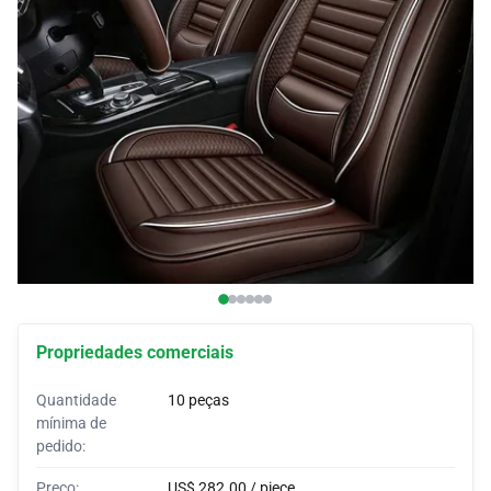
Coberturas para automóveis
Soutiens para automóveis
Cornos personalizados
Revestimentos para automóveis
Tendas para automóveis
Propriedades comerciais
Quantidade
10 peças
mínima de
pedido:
Preço:
US$ 282.00 / piece