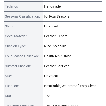
Technics:
Handmade
Seasonal Classification:
for Four Seasons
Shape:
Universal
Cover Material:
Leather + Foam
Cushion Type:
Nine Piece Suit
Four Seasons Cushion:
Health Air Cushion
Summer Cushion:
Leather Car Seat
Size:
Universal
Function:
Breathable, Waterproof, Easy-Clean
MOQ:
1 Set
Transport Package:
1 or 2 Sets Each Carton