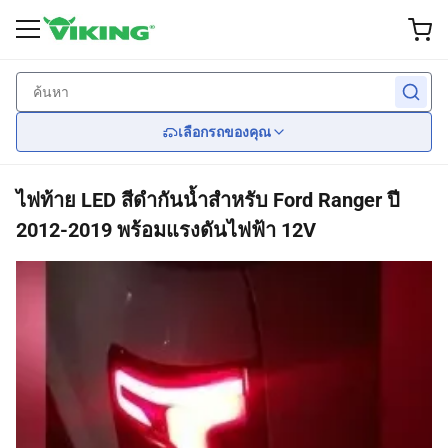
อุปกรณ์เสริมภายนอก
ภายใน
ผลงาน
Wheel
ไฟ
กลับ
กลับ
กลับ
กลับ
กลับ
เลือกรถของคุณ
ล้อแม็กแต่ง
เบรค
ใบปัดน้ำฝน
ไฟหน้า
ที่นั่ง
ไฟท้าย LED สีดำกันน้ำสำหรับ Ford Ranger ปี
ยาง
ระงับ
ชุดแต่งรอบคัน
ไฟท้าย
Car Seat Covers
2012-2019 พร้อมแรงดันไฟฟ้า 12V
ฝาครอบล้อ
เครื่องยนต์ระบายความร้อน
กระจก
พวงมาลัย
เครื่องยนต์
ป้องกันเกรล
การแพร่เชื้อ
สปอยเลอร์