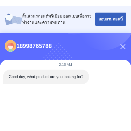
สิ้นส่วนรถยนต์พรีเมียม ออกแบบเพื่อการ
สอบถามตอนนี้
ทํางานและความทนทาน
รายชื่อผู้ติดต่อ
18998765788
86-0731-198823123-11
2:18 AM
Puooedr@maoyt.com
09:00-19:00
Good day, what product are you looking for?
ลิงก์ด่วน
บ้าน
เกี่ยวกับ เรา
ติดต่อเรา
ผลิตภัณฑ์
นโยบายความเป็นส่วนตัว