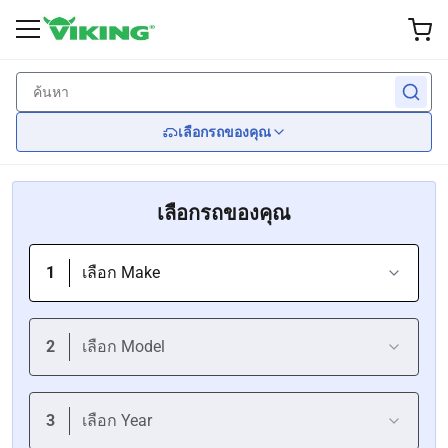
อุปกรณ์เสริมภายนอก
ภายใน
ผลงาน
Wheel
ไฟ
กลับ
กลับ
กลับ
กลับ
กลับ
เลือกรถของคุณ
ล้อแม็กแต่ง
เบรค
ใบปัดน้ำฝน
ไฟหน้า
ที่นั่ง
เลือกรถของคุณ
ยาง
ระงับ
ชุดแต่งรอบคัน
ไฟท้าย
Car Seat Covers
เลือก Make
ฝาครอบล้อ
เครื่องยนต์ระบายความร้อน
กระจก
พวงมาลัย
เครื่องยนต์
ป้องกันเกรล
เลือก Model
การแพร่เชื้อ
สปอยเลอร์
เลือก Year