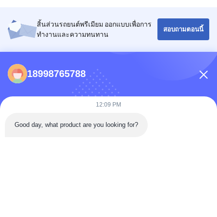
สิ้นส่วนรถยนต์พรีเมียม ออกแบบเพื่อการ
สอบถามตอนนี้
ทํางานและความทนทาน
รายชื่อผู้ติดต่อ
18998765788
86-0731-198823123-11
12:09 PM
Puooedr@maoyt.com
09:00-19:00
Good day, what product are you looking for?
ลิงก์ด่วน
บ้าน
เกี่ยวกับ เรา
ติดต่อเรา
ผลิตภัณฑ์
นโยบายความเป็นส่วนตัว