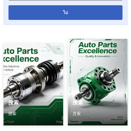
ผ้าคลุมรถ
搜索
ไป
搜索
搜索
รถบีบี
搜索
แตรสั่งทำพิเศษ
ผ้าห่อรถ
เต็นท์รถ
搜索
搜索
搜索
搜索
搜索
搜索