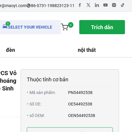
dr@maoyt.com
86-0731-198823123-11
0
0
Trích dẫn
SELECT YOUR VEHICLE
đèn
nội thất
PCS Vỏ
Thuộc tính cơ bản
Thoáng
 Sinh
•
Mã sản phẩm:
PN54492538
•
Số OE:
OE54492538
•
số OEM:
OEN54492538