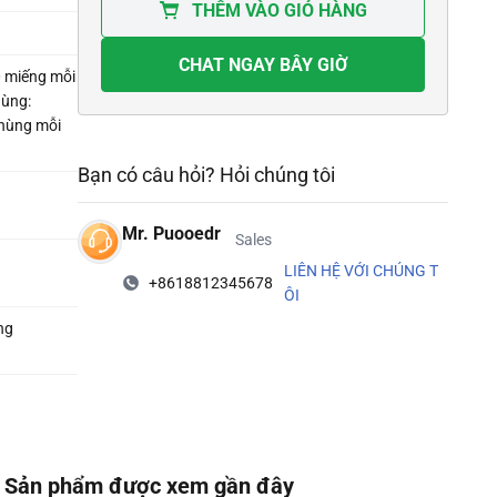
THÊM VÀO GIỎ HÀNG
CHAT NGAY BÂY GIỜ
0 miếng mỗi
hùng:
hùng mỗi
Bạn có câu hỏi? Hỏi chúng tôi
Mr. Puooedr
Sales
LIÊN HỆ VỚI CHÚNG T
+8618812345678
ÔI
ng
Sản phẩm được xem gần đây‌