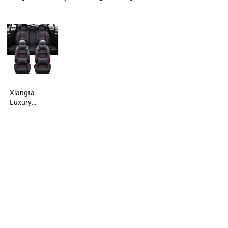
Xiangta
Luxury
Universal 13
PCS Vỏ Bọc
Ghế Ô Tô Cho
SUV - Vải
Thoáng Khí,
Chống Thấm
Nước, Dễ Vệ
Sinh Với Da +
Bọt