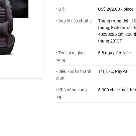
•
Giá:
US$ 282.00 / piece
•
Bao bì tiêu chuẩn:
Thùng trung tính, 1
thùng, Kích thước t
40x30x25 cm, 200 t
thùng 20' GP
•
Thời gian giao
5-8 ngày làm việc
hàng:
•
Điều khoản thanh
T/T, L/C, PayPal
toán:
•
Khả năng cung
5.000 chiếc mỗi thá
cấp: