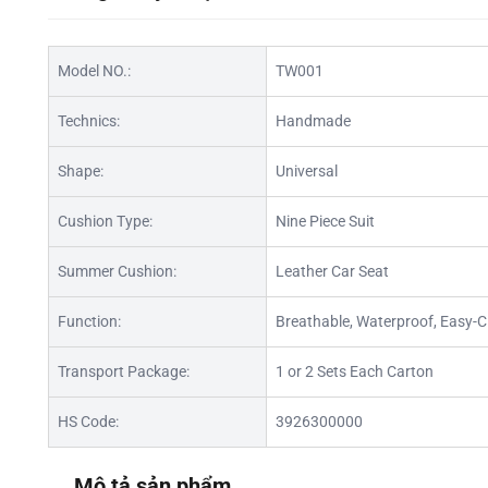
Model NO.:
TW001
Technics:
Handmade
Shape:
Universal
Cushion Type:
Nine Piece Suit
Summer Cushion:
Leather Car Seat
Function:
Breathable, Waterproof, Easy-C
Transport Package:
1 or 2 Sets Each Carton
HS Code:
3926300000
Mô tả sản phẩm