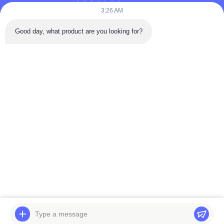
Puooedr@maoyt.com
3:26 AM
09:00-19:00
Good day, what product are you looking for?
LIÊN KẾT NHANH
Trang chủ
Về Chúng tôi
Liên hệ với chúng tôi
các sản phẩm
Chính sách bảo mật
Là nhà sản xuất và xuất khẩu hàng đầu, chúng tôi tận tâm cung cấp các sản
phẩm và dịch vụ chất lượng cao cho khách hàng trên toàn thế giới. Hãy liên
hệ với chúng tôi để biết thêm thông tin.
Bản quyền © © 2025-2026 Viking AutoParts Manufacturing Co., Ltd.. Tất cả.
Tất cả quyền được bảo lưu.