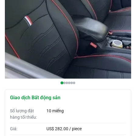
Vỏ xe hơi
Bọc đầu xe
Còi tùy chỉnh
Bao bì xe hơi
Lều xe hơi
Giao dịch Bất động sản
Số lượng đặt
10 miếng
hàng tối thiểu:
Giá:
US$ 282.00 / piece