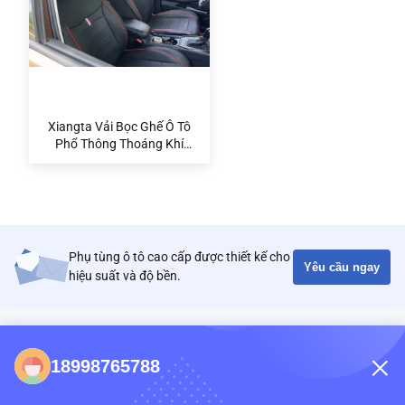
Xiangta Vải Bọc Ghế Ô Tô
Phổ Thông Thoáng Khí
Chống Thấm Nước Dễ Vệ
Sinh Cho Mọi Mùa
Phụ tùng ô tô cao cấp được thiết kế cho
Yêu cầu ngay
hiệu suất và độ bền.
DANH BẠ
18998765788
86-0731-198823123-11