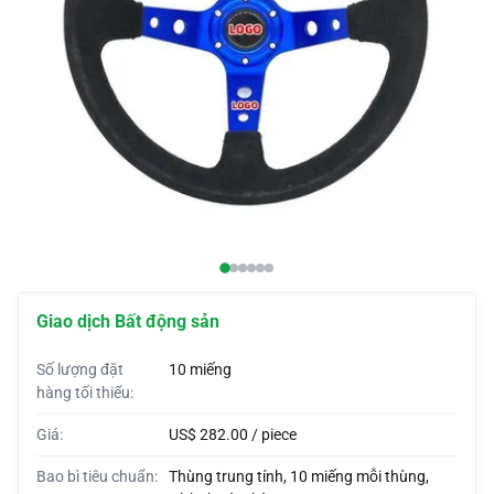
Vỏ xe hơi
Bọc đầu xe
Còi tùy chỉnh
Bao bì xe hơi
Lều xe hơi
Giao dịch Bất động sản
Số lượng đặt
10 miếng
hàng tối thiểu:
Giá:
US$ 282.00 / piece
Bao bì tiêu chuẩn:
Thùng trung tính, 10 miếng mỗi thùng,