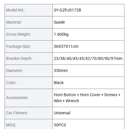
Model NO.:
SY-GZPJ0172B
Material:
Suede
Gross Weight:
1.600kg
Package Size:
36X37X11cm
Bracket Depth:
23/38/40/43/45/62/70/80/90/97mm
Diameter:
350mm
Color:
Black
Horn Button + Horn Cover + Screws +
Accessories:
Wire + Wrench
Car Fitment:
Universal
MOQ:
50PCS