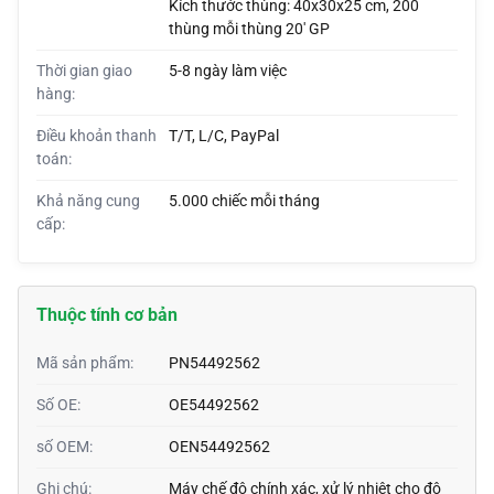
Kích thước thùng: 40x30x25 cm, 200
thùng mỗi thùng 20' GP
Thời gian giao
5-8 ngày làm việc
hàng:
Điều khoản thanh
T/T, L/C, PayPal
toán:
Khả năng cung
5.000 chiếc mỗi tháng
cấp:
Thuộc tính cơ bản
Mã sản phẩm:
PN54492562
Số OE:
OE54492562
số OEM:
OEN54492562
Ghi chú:
Máy chế độ chính xác, xử lý nhiệt cho độ