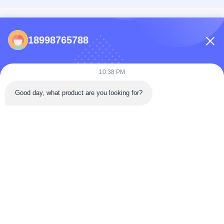
DANH BẠ
18998765788
86-0731-198823123-11
Puooedr@maoyt.com
10:38 PM
09:00-19:00
Good day, what product are you looking for?
LIÊN KẾT NHANH
Trang chủ
Về Chúng tôi
Liên hệ với chúng tôi
các sản phẩm
Chính sách bảo mật
Là nhà sản xuất và xuất khẩu hàng đầu, chúng tôi tận tâm cung cấp các sản