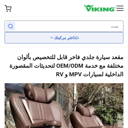
Wheel
أداء
الملحقات الخارجية
أضواء
الداخلية
خلف
خلف
خلف
خلف
خلف
اختر مركبتك
مقاعد
الفرامل
عجلات مخصصة
المصابيح الأمامية
شفرات المساحات
مقعد سيارة جلدي فاخر قابل للتخصيص بألوان
تعليق
إطارات
إضاءة خلفية
هيئة مجموعات
Car Seat Covers
مختلفة مع خدمة OEM/ODM لتحديثات المقصورة
الداخلية لسيارات MPV و RV
المرايا
تبريد المحرك
عجلات القيادة
اغطية الاطارات
محرك
حراس الشباك
الانتقال
المفسدين