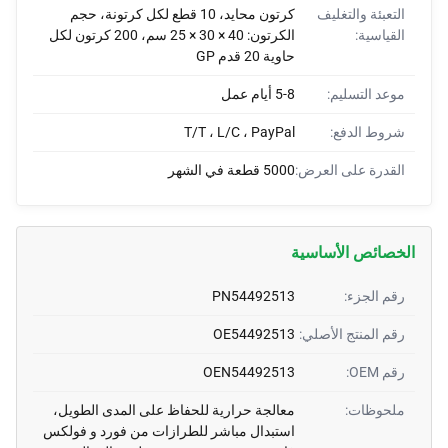
التعبئة والتغليف
كرتون محايد، 10 قطع لكل كرتونة، حجم
القياسية:
الكرتون: 40 × 30 × 25 سم، 200 كرتون لكل
حاوية 20 قدم GP
موعد التسليم:
5-8 أيام عمل
شروط الدفع:
T/T ، L/C ، PayPal
القدرة على العرض:
5000 قطعة في الشهر
الخصائص الأساسية
رقم الجزء:
PN54492513
رقم المنتج الأصلي:
OE54492513
رقم OEM:
OEN54492513
ملحوظات:
معالجة حرارية للحفاظ على المدى الطويل،
استبدال مباشر للطرازات من فورد و فولكس