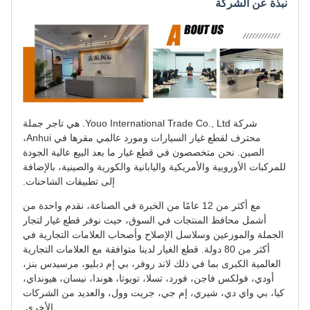
نبذة عن الشركة
شركة Youo International Trade Co., Ltd. هي تاجر جملة
محترف لقطع غيار السيارات ومورد عالمي مقرها في Anhui،
الصين. نحن متخصصون في قطع غيار ما بعد البيع عالية الجودة
للمركبات الأوروبية والأمريكية واليابانية والكورية والصينية، بالإضافة
إلى تطبيقات الشاحنات.
مع أكثر من 12 عامًا من الخبرة في الصناعة، نقدم واحدة من
أشمل محافظ المنتجات في السوق، حيث نوفر قطع غيار لتجار
الجملة والموزعين وسلاسل الإصلاح وأصحاب العلامات التجارية في
أكثر من 80 دولة. قطع الغيار لدينا متوافقة مع العلامات التجارية
العالمية الكبرى بما في ذلك لاند روفر، بي إم دبليو، مرسيدس بنز،
أودي، فولكس فاجن، فورد، تسلا، تويوتا، هوندا، نيسان، هيونداي،
كيا، بي واي دي، شيري، إم جي، جريت وول، والعديد من الشركات
الأخرى.