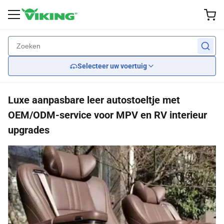
Externe accessoires
Prestatie
Lichten
Wheel
1
rug
rug
rug
rug
rug
Selecteer uw voertuig
Op maat gemaakte wielen
Rem
wisserbladen
Koplampen
Zitplaatsen
Luxe aanpasbare leer autostoeltje met
Banden
oponthoud
Lichaamsuitrustingen
Achterlichten
Car Seat Covers
OEM/ODM-service voor MPV en RV interieur
upgrades
wieldekking
Motorkoeling
Spiegels
Stuurwielen
Motor
Grillbeschermers
Overdragen
Spoilers