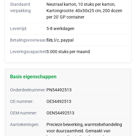
Standaard
Neutraal karton, 10 stuks per karton,
verpakking:
Kartongrootte: 40x30x25 cm, 200 dozen
per 20' GP container
Levertijd:
5-8 werkdagen
Betalingsvoorwaarden:
T/t, l/c, paypal
Leveringscapaciteit:
5.000 stuks per maand
Basis eigenschappen
Onderdeelnummer:
PN54492513
OE-nummer:
OE54492513
OEM-nummer:
OEN54492513
Aantekeningen:
Precieze bewerking, warmtebehandeling
voor duurzaamheid. Gemaakt van