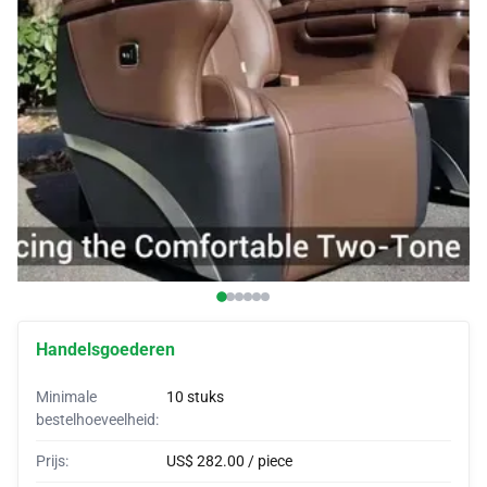
autovertrekken
Auto-BH
Aanpassingshoorns
Verpakkingen voor auto's
Autotenten
Handelsgoederen
Minimale
10 stuks
bestelhoeveelheid:
Prijs:
US$ 282.00 / piece