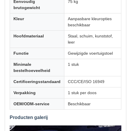
Eenvoudig
75 kg
brutogewicht
Kleur
Aanpasbare kleuropties
beschikbaar
Hoofdmateriaal
Staal, schuim, kunststof,
leer
Functie
Gewijzigde voertuigstoel
Minimale
1 stuk
bestelhoeveelheid
Certificeringsstandaard
CCC/CE/ISO 16949
Verpakking
1 stuk per doos
OEM/ODM-service
Beschikbaar
Producten galerij