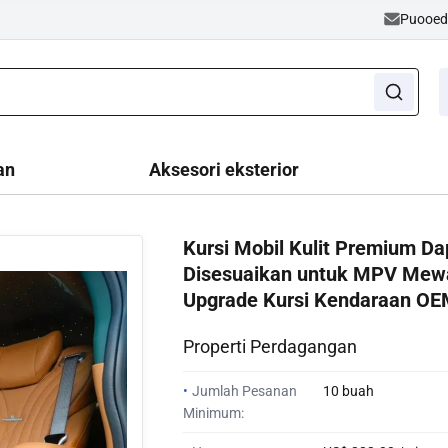
Puooe
an
Aksesori eksterior
Kursi Mobil Kulit Premium Da
Disesuaikan untuk MPV Mew
Upgrade Kursi Kendaraan O
Properti Perdagangan
•
Jumlah Pesanan
10 buah
Minimum: