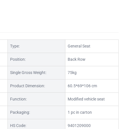
Type:
General Seat
Position:
Back Row
Single Gross Weight:
75kg
Product Dimension:
60.5*69*106 cm
Function:
Modified vehicle seat
Packaging:
1 pc in carton
HS Code:
9401209000