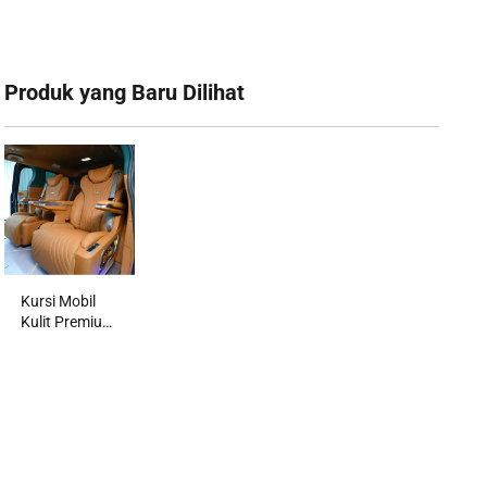
Produk yang Baru Dilihat‌
Kursi Mobil
Kulit Premium
Dapat
Disesuaikan
untuk MPV
Mewah RV
Upgrade Kursi
Kendaraan
OEM/ODM