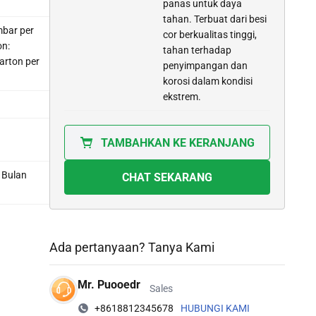
panas untuk daya
tahan. Terbuat dari besi
mbar per
cor berkualitas tinggi,
on:
tahan terhadap
arton per
penyimpangan dan
korosi dalam kondisi
ekstrem.
TAMBAHKAN KE KERANJANG
 Bulan
CHAT SEKARANG
Ada pertanyaan? Tanya Kami
Mr. Puooedr
Sales
+8618812345678
HUBUNGI KAMI