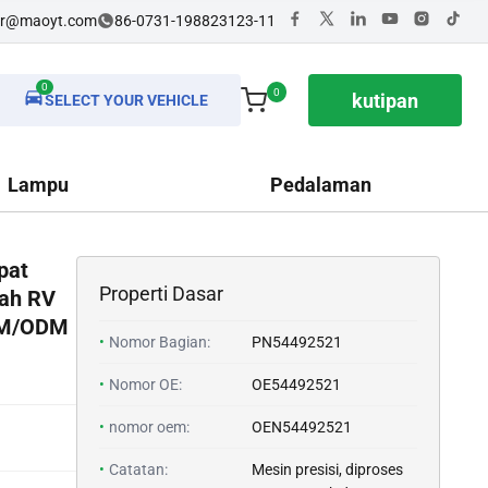
dr@maoyt.com
86-0731-198823123-11
0
0
kutipan
SELECT YOUR VEHICLE
Lampu
Pedalaman
pat
Properti Dasar
ah RV
EM/ODM
•
Nomor Bagian:
PN54492521
•
Nomor OE:
OE54492521
•
nomor oem:
OEN54492521
•
Catatan:
Mesin presisi, diproses