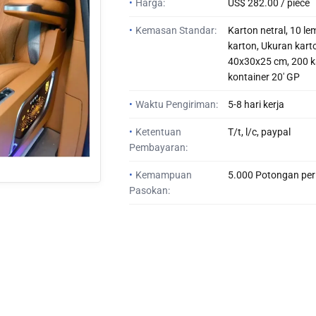
•
Harga:
US$ 282.00 / piece
•
Kemasan Standar:
Karton netral, 10 le
karton, Ukuran kart
40x30x25 cm, 200 k
kontainer 20' GP
•
Waktu Pengiriman:
5-8 hari kerja
•
Ketentuan
T/t, l/c, paypal
Pembayaran:
•
Kemampuan
5.000 Potongan per
Pasokan: