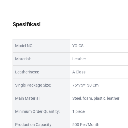
Spesifikasi
Model NO.:
YO-CS
Material:
Leather
Leatheriness:
A Class
Single Package Size:
75*75*130 Cm
Main Material:
Steel, foam, plastic, leather
Minimum Order Quantity:
1 piece
Production Capacity:
500 Per/Month