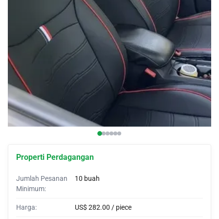
Penutup mobil
Pelindung Mobil
Tanduk khusus
Wrap Mobil
Tenda Mobil
Properti Perdagangan
Jumlah Pesanan
10 buah
Minimum:
Harga:
US$ 282.00 / piece