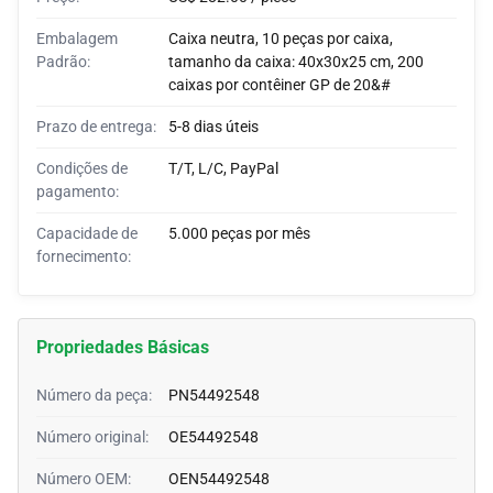
Embalagem
Caixa neutra, 10 peças por caixa,
Padrão:
tamanho da caixa: 40x30x25 cm, 200
caixas por contêiner GP de 20&#
Prazo de entrega:
5-8 dias úteis
Condições de
T/T, L/C, PayPal
pagamento:
Capacidade de
5.000 peças por mês
fornecimento:
Propriedades Básicas
Número da peça:
PN54492548
Número original:
OE54492548
Número OEM:
OEN54492548