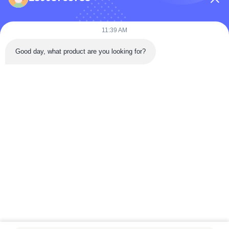
86-0731-198823123-11
Puooedr@maoyt.com
11:39 AM
09:00-19:00
Good day, what product are you looking for?
LINKS RÁPIDOS
Lar
Sobre Nós.
Contate-nos
produtos
Política de Privacidade
Como fabricante e exportador líder, nos dedicamos a fornecer produtos e
serviços de alta qualidade a clientes em todo o mundo. Não hesite em
contactar-nos para mais informações.