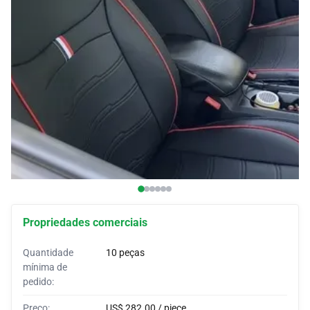
Coberturas para automóveis
Soutiens para automóveis
Cornos personalizados
Revestimentos para automóveis
Tendas para automóveis
Propriedades comerciais
Quantidade
10 peças
mínima de
pedido:
Preço:
US$ 282.00 / piece