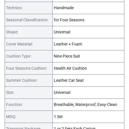
Technics:
Handmade
Seasonal Classification:
for Four Seasons
Shape:
Universal
Cover Material:
Leather + Foam
Cushion Type:
Nine Piece Suit
Four Seasons Cushion:
Health Air Cushion
Summer Cushion:
Leather Car Seat
Size:
Universal
Function:
Breathable, Waterproof, Easy-Clean
MOQ:
1 Set
Transport Package:
1 or 2 Sets Each Carton