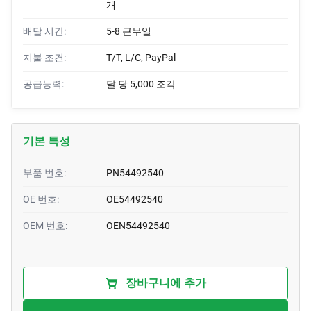
개
배달 시간:
5-8 근무일
지불 조건:
T/T, L/C, PayPal
공급능력:
달 당 5,000 조각
기본 특성
부품 번호:
PN54492540
OE 번호:
OE54492540
OEM 번호:
OEN54492540
장바구니에 추가