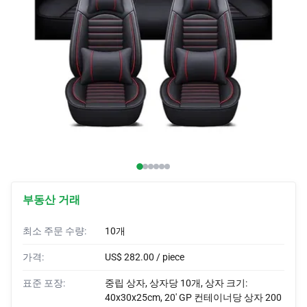
자동차 커버
자동차 브래시
맞춤식 뿔
자동차 랩
자동차 텐트
부동산 거래
최소 주문 수량:
10개
가격:
US$ 282.00 / piece
표준 포장:
중립 상자, 상자당 10개, 상자 크기:
40x30x25cm, 20' GP 컨테이너당 상자 200