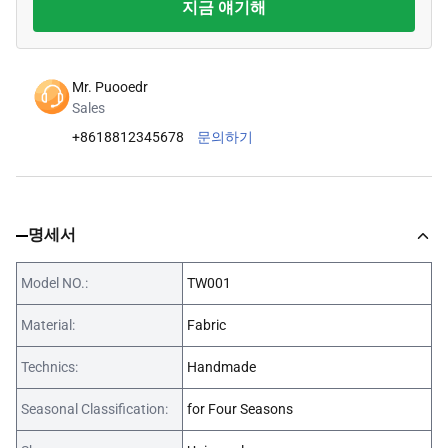
지금 얘기해
Mr. Puooedr
Sales
+8618812345678
문의하기
명세서
Model NO.:
TW001
Material:
Fabric
Technics:
Handmade
Seasonal Classification:
for Four Seasons