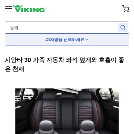
외부 액세서리
Wheel
성능
허파
내부
뒤쪽에
뒤쪽에
뒤쪽에
뒤쪽에
뒤쪽에
차량을 선택하세요
맞춤형 바퀴
브레이크
와이퍼 블레이드
전조등
좌석
시안타 3D 가죽 자동차 좌석 덮개와 호흡이 좋
타이어
보류
신체 장비
미등
Car Seat Covers
은 천재
휠커버
엔진 냉각
거울
핸들
엔진
그릴 보호기
전염
스포일러