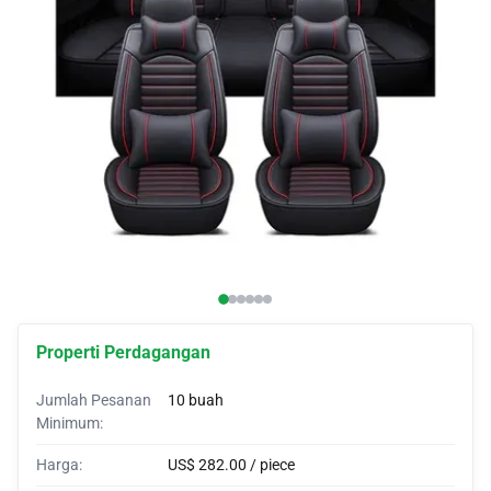
Penutup mobil
Pelindung Mobil
Tanduk khusus
Wrap Mobil
Tenda Mobil
Properti Perdagangan
Jumlah Pesanan
10 buah
Minimum:
Harga:
US$ 282.00 / piece