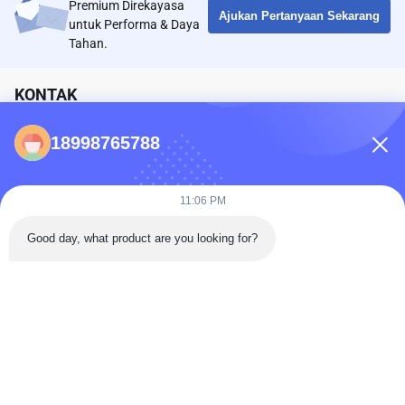
Premium Direkayasa
Ajukan Pertanyaan Sekarang
untuk Performa & Daya
Tahan.
KONTAK
18998765788
86-0731-198823123-11
Puooedr@maoyt.com
09:00-19:00
11:06 PM
Good day, what product are you looking for?
TAUTAN CEPAT
Rumah
Tentang Kami
Hubungi kami
Produk
Kebijakan Privasi