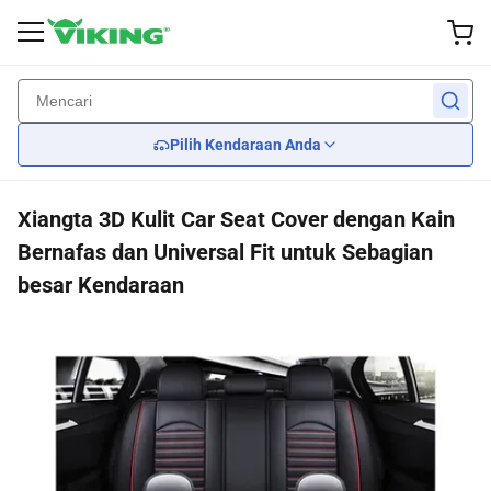
Aksesori eksterior
Pertunjukan
Pedalaman
Lampu
Wheel
Kembali
Kembali
Kembali
Kembali
Kembali
Pilih Kendaraan Anda
Roda khusus
Rem
Bilah penghapus
Lampu depan
Kursi
Xiangta 3D Kulit Car Seat Cover dengan Kain
Ban
penangguhan
Body kit
Lampu belakang
Car Seat Covers
Bernafas dan Universal Fit untuk Sebagian
besar Kendaraan
Penutup roda
Pendingin mesin
CERMIN
Kemudi
Mesin
Penjaga kisi
Penularan
Spoiler