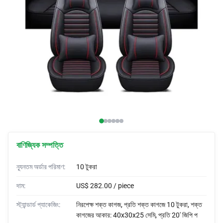
গাড়ির কভার
অটো ব্রা
কাস্টম হর্ন
গাড়ির র‍্যাপ
গাড়ির তাঁবু
বাণিজ্যিক সম্পত্তি
ন্যূনতম অর্ডার পরিমাণ:
10 টুকরা
দাম:
US$ 282.00 / piece
স্ট্যান্ডার্ড প্যাকেজিং:
নিরপেক্ষ শক্ত কাগজ, প্রতি শক্ত কাগজে 10 টুকরা, শক্ত
কাগজের আকার: 40x30x25 সেমি, প্রতি 20' জিপি প