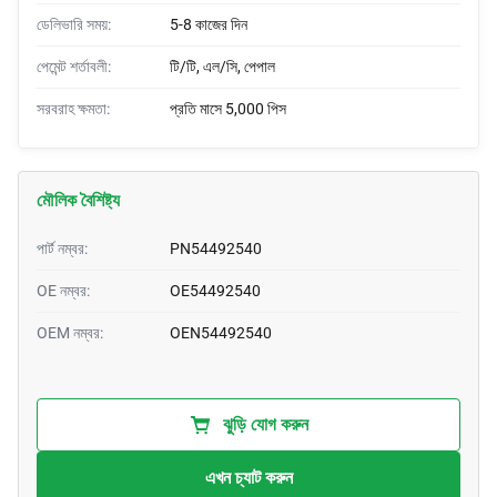
ডেলিভারি সময়:
5-8 কাজের দিন
পেমেন্ট শর্তাবলী:
টি/টি, এল/সি, পেপাল
সরবরাহ ক্ষমতা:
প্রতি মাসে 5,000 পিস
মৌলিক বৈশিষ্ট্য
পার্ট নম্বর:
PN54492540
OE নম্বর:
OE54492540
OEM নম্বর:
OEN54492540
ঝুড়ি যোগ করুন
এখন চ্যাট করুন