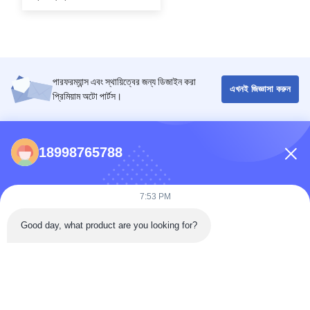
যানবাহনের জন্য ইউনিভার্সাল ফিট
পারফরম্যান্স এবং স্থায়িত্বের জন্য ডিজাইন করা
এখনই জিজ্ঞাসা করুন
প্রিমিয়াম অটো পার্টস।
পরিচিতি
18998765788
86-0731-198823123-11
7:53 PM
Puooedr@maoyt.com
09:00-19:00
Good day, what product are you looking for?
গুরুত্বপূর্ণ সংযোগ
বাড়ি
সম্পর্কে আমরা