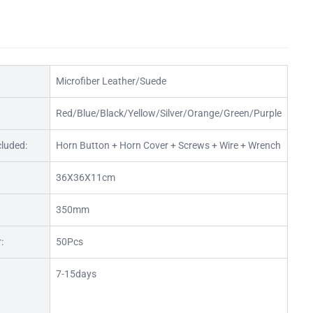
Microfiber Leather/Suede
Red/Blue/Black/Yellow/Silver/Orange/Green/Purple
cluded:
Horn Button + Horn Cover + Screws + Wire + Wrench
36X36X11cm
350mm
:
50Pcs
7-15days