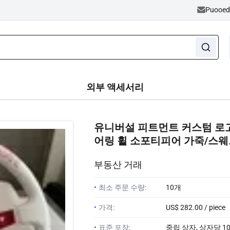
Puooe
외부 액세서리
유니버설 피트먼트 커스텀 로
어링 휠 소포티피어 가죽/스
부동산 거래
•
최소 주문 수량:
10개
•
가격:
US$ 282.00 / piece
•
표준 포장:
중립 상자, 상자당 10