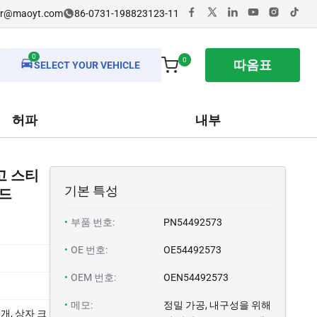
dr@maoyt.com
86-0731-198823123-11
0
0
따옴표
SELECT YOUR VEHICLE
허파
내부
고 스티
기본 특성
웨드
•
부품 번호:
PN54492573
•
OE 번호:
OE54492573
•
OEM 번호:
OEN54492573
•
메모:
정밀 가공, 내구성을 위해
개, 상자 크