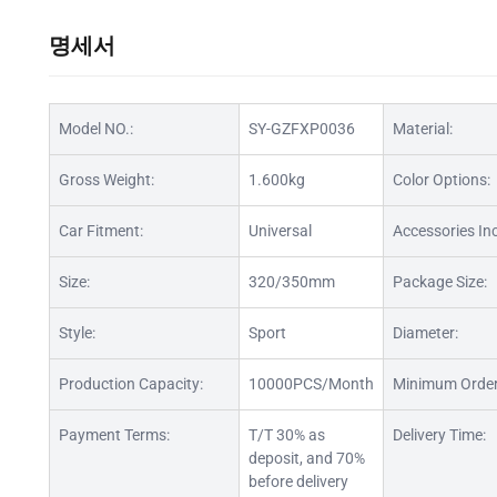
명세서
Model NO.:
SY-GZFXP0036
Material:
Gross Weight:
1.600kg
Color Options:
Car Fitment:
Universal
Accessories In
Size:
320/350mm
Package Size:
Style:
Sport
Diameter:
Production Capacity:
10000PCS/Month
Minimum Order
Payment Terms:
T/T 30% as
Delivery Time:
deposit, and 70%
before delivery