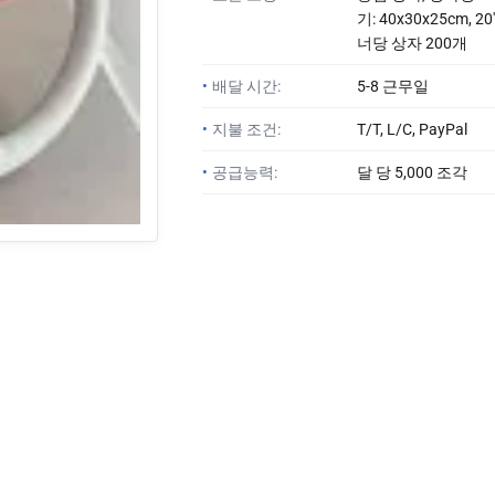
기: 40x30x25cm, 2
너당 상자 200개
•
배달 시간:
5-8 근무일
•
지불 조건:
T/T, L/C, PayPal
•
공급능력:
달 당 5,000 조각