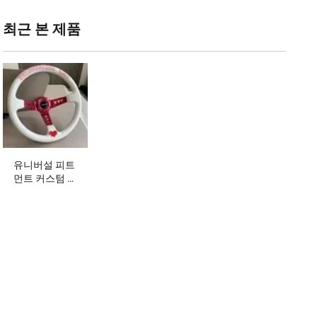
최근 본 제품‌
유니버설 피트
먼트 커스텀 로
고 스티어링 휠
소포티피어 가
죽/스웨드