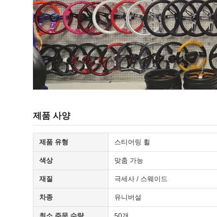
제품 사양
제품 유형
스티어링 휠
색상
맞춤 가능
재질
극세사 / 스웨이드
차종
유니버설
최소 주문 수량
50개