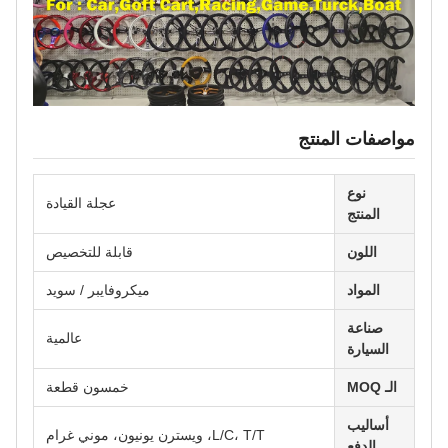
مواصفات المنتج
نوع
عجلة القيادة
المنتج
اللون
قابلة للتخصيص
المواد
ميكروفايبر / سويد
صناعة
عالمية
السيارة
الـ MOQ
خمسون قطعة
أساليب
L/C، T/T، ويسترن يونيون، موني غرام
الدفع