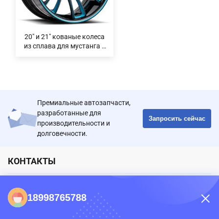
20" и 21" кованые колеса
из сплава для мустанга с
980kg+ нагрузкой и
краской щеткой
полированный хром
Премиальные автозапчасти,
разработанные для
Запросить сейчас
производительности и
долговечности.
КОНТАКТЫ
86-0731-198823123-11
18998765788
Puooedr@maoyt.com
09:00-19:00