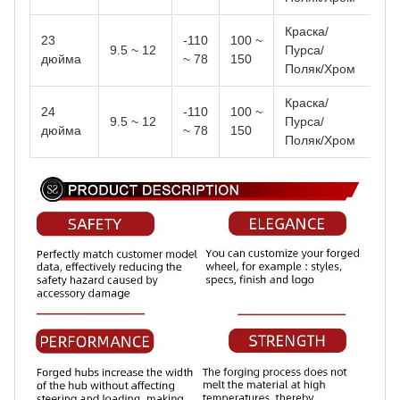
Краска/
23
-110
100 ~
9.5 ~ 12
Пурса/
дюйма
~ 78
150
Поляк/Хром
Краска/
24
-110
100 ~
9.5 ~ 12
Пурса/
дюйма
~ 78
150
Поляк/Хром