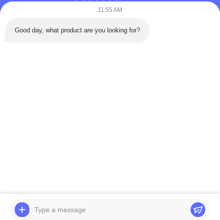
11:55 AM
БЫСТРЫЕ ССЫЛКИ
Good day, what product are you looking for?
Дом
О Мы.
Связаться с нами
продукты
Политика
конфиденциальности
Как ведущий производитель и экспортер, мы стремимся предоставлять
высококачественную продукцию и услуги клиентам по всему миру. Не
стесняйтесь обращаться к нам для получения дополнительной
информации.
© Авторское право © 2025-2026 Viking AutoParts Manufacturing Co., Ltd..
Все. Все права защищены.