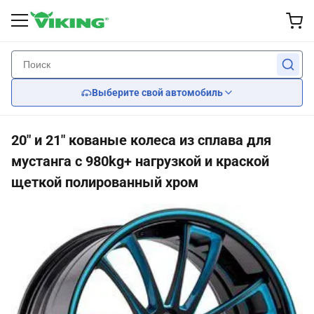
Внешние принадлежности
Производительность
Интерьер
Wheel
Свет
назад
назад
назад
назад
назад
Выберите свой автомобиль
Колеса на заказ
Тормоз
лезвия счищателя
Фары
Сиденья
20" и 21" кованые колеса из сплава для
Шины
приостановка
Наборы тела
Задние фонари
Car Seat Covers
мустанга с 980kg+ нагрузкой и краской
щеткой полированный хром
крышки колеса
Охлаждение двигателя
Зеркала
Рули
Двигатель
Охранители решетки
Передача инфекции
Спойлеры