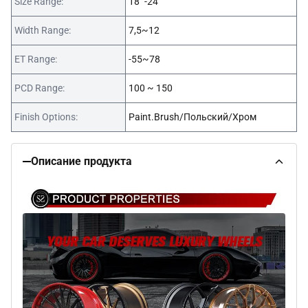
Size Range:
18 "-24"
Width Range:
7,5~12
ET Range:
-55~78
PCD Range:
100 ~ 150
Finish Options:
Paint.Brush/Польский/Хром
Описание продукта