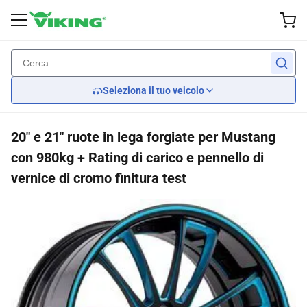
Accessori esterni
Prestazione
Interno
Wheel
Luci
Indietro
Indietro
Indietro
Indietro
Indietro
Seleziona il tuo veicolo
Ruote su misura
Freno
spazzole di tergicristalli
Fari
Sedili
20" e 21" ruote in lega forgiate per Mustang
Pneumatici
sospensione
Corredi del corpo
Luci posteriori
Car Seat Covers
con 980kg + Rating di carico e pennello di
vernice di cromo finitura test
coperture di ruota
Raffreddamento del motore
Specchi
Volanti
Motore
Protezioni della griglia
Trasmissione
Spostatori