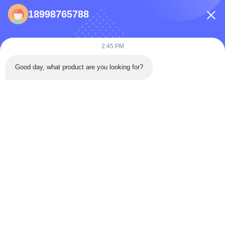
18998765788
86-0731-198823123-11
Puooedr@maoyt.com
2:45 PM
09:00-19:00
Good day, what product are you looking for?
LINK VELOCI
Casa
Circa Noi.
Contattaci
prodotti
Politica sulla privacy
In qualità di produttore ed esportatore leader, ci impegniamo a fornire
prodotti e servizi di alta qualità a clienti in tutto il mondo. Non esitate a
contattarci per ulteriori informazioni.