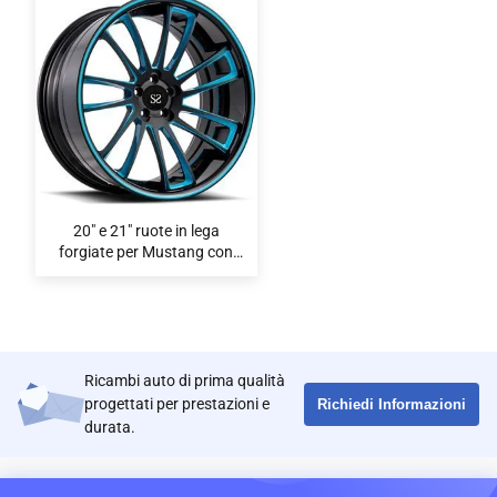
20" e 21" ruote in lega
forgiate per Mustang con
980kg + Rating di carico e
pennello di vernice di cromo
finitura test
Ricambi auto di prima qualità
progettati per prestazioni e
Richiedi Informazioni
durata.
CONTATTI