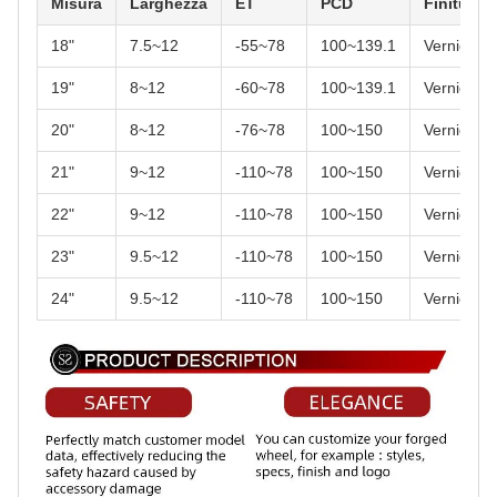
Misura
Larghezza
ET
PCD
Finitura
18"
7.5~12
-55~78
100~139.1
Vernice/S
19"
8~12
-60~78
100~139.1
Vernice/S
20"
8~12
-76~78
100~150
Vernice/S
21"
9~12
-110~78
100~150
Vernice/S
22"
9~12
-110~78
100~150
Vernice/S
23"
9.5~12
-110~78
100~150
Vernice/S
24"
9.5~12
-110~78
100~150
Vernice/S