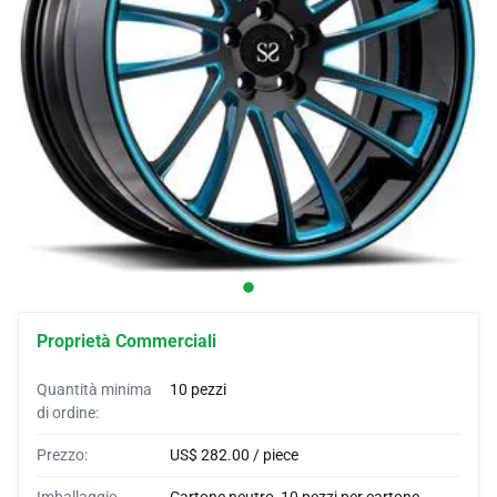
Coperture per auto
Sutieni per auto
Corna su misura
Imballaggi per auto
Tende per auto
Proprietà Commerciali
Quantità minima
10 pezzi
di ordine:
Prezzo:
US$ 282.00 / piece