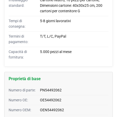
Imballaggio
Cartone neutro, 10 pezzi per cartone,
standard:
Dimensioni cartone: 40x30x25 cm, 200
cartoni per contenitore G
Tempi di
5-8 giorni lavorativi
consegna:
Termini di
T/T, L/C, PayPal
pagamento:
Capacità di
5.000 pezzi al mese
fornitura:
Proprietà di base
Numero di parte:
PN54492062
Numero OE:
OE54492062
Numero OEM:
OEN54492062