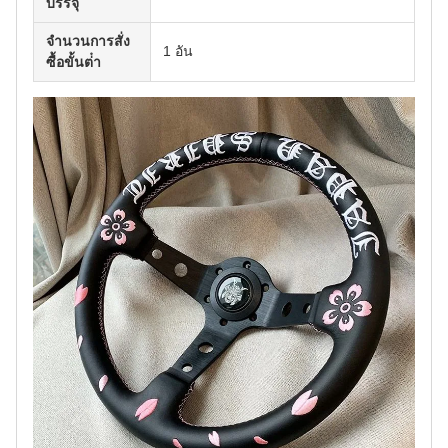
บรรจุ
จํานวนการสั่ง
1 อัน
ซื้อขั้นต่ํา