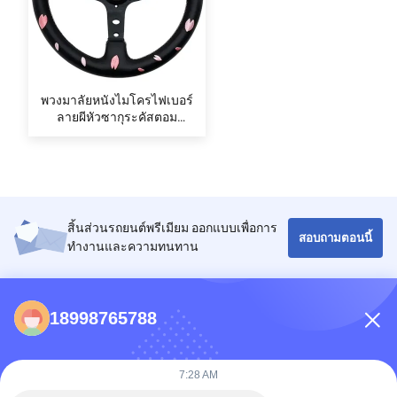
พวงมาลัยหนังไมโครไฟเบอร์
ลายผีหัวซากุระคัสตอม
Tiypeor ขนาด 350 มม.
สำหรับรถยนต์ทั่วไป
สิ้นส่วนรถยนต์พรีเมียม ออกแบบเพื่อการ
สอบถามตอนนี้
ทํางานและความทนทาน
รายชื่อผู้ติดต่อ
18998765788
86-0731-198823123-11
7:28 AM
Puooedr@maoyt.com