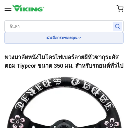
อุปกรณ์เสริมภายนอก
ภายใน
ผลงาน
Wheel
ไฟ
กลับ
กลับ
กลับ
กลับ
กลับ
เลือกรถของคุณ
ล้อแม็กแต่ง
เบรค
ใบปัดน้ำฝน
ไฟหน้า
ที่นั่ง
พวงมาลัยหนังไมโครไฟเบอร์ลายผีหัวซากุระคัส
ยาง
ระงับ
ชุดแต่งรอบคัน
ไฟท้าย
Car Seat Covers
ตอม Tiypeor ขนาด 350 มม. สำหรับรถยนต์ทั่วไป
ฝาครอบล้อ
เครื่องยนต์ระบายความร้อน
กระจก
พวงมาลัย
เครื่องยนต์
ป้องกันเกรล
การแพร่เชื้อ
สปอยเลอร์