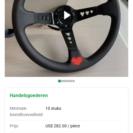
autovertrekken
Auto-BH
Aanpassingshoorns
Verpakkingen voor auto's
Autotenten
Handelsgoederen
Minimale
10 stuks
bestelhoeveelheid:
Prijs:
US$ 282.00 / piece