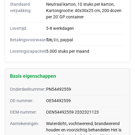
Standaard
Neutraal karton, 10 stuks per karton,
verpakking:
Kartongrootte: 40x30x25 cm, 200 dozen
per 20' GP container
Levertijd:
5-8 werkdagen
Betalingsvoorwaarden:
T/t, l/c, paypal
Leveringscapaciteit:
5.000 stuks per maand
Basis eigenschappen
Onderdeelnummer:
PN54492559
OE-nummer:
OE54492559
OEM-nummer:
OEN54492559 2332321123
Aantekeningen:
Waterdicht, vochtwerend, brandwerend
houden en voorzichtig behandelen Het is