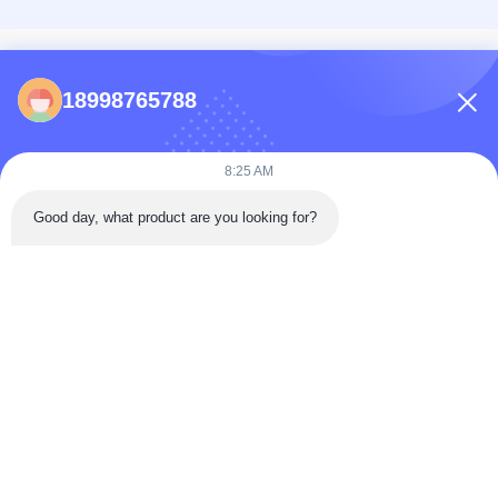
CONTACTEN
18998765788
86-0731-198823123-11
Puooedr@maoyt.com
8:25 AM
09:00-19:00
Good day, what product are you looking for?
SNELLE LINKS
Thuis
Over. Wij.
Neem contact met ons op
producten
Privacybeleid
Als toonaangevende fabrikant en exporteur zijn wij toegewijd aan het leveren