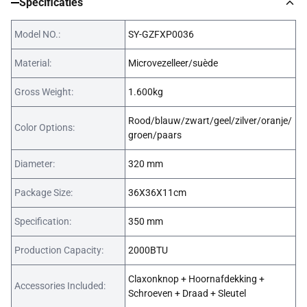
Specificaties
Model NO.:
SY-GZFXP0036
Material:
Microvezelleer/suède
Gross Weight:
1.600kg
Rood/blauw/zwart/geel/zilver/oranje/
Color Options:
groen/paars
Diameter:
320 mm
Package Size:
36X36X11cm
Specification:
350 mm
Production Capacity:
2000BTU
Claxonknop + Hoornafdekking +
Accessories Included:
Schroeven + Draad + Sleutel