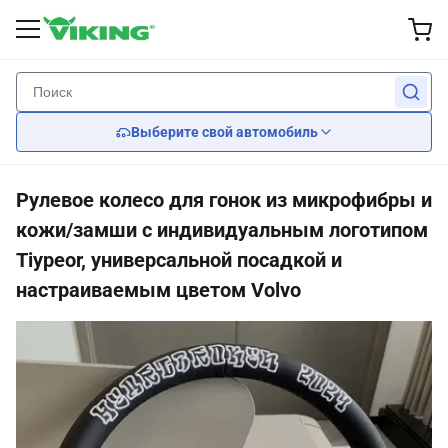
Внешние принадлежности
Производительность
Интерьер
Wheel
Свет
назад
назад
назад
назад
назад
Выберите свой автомобиль
Колеса на заказ
Тормоз
лезвия счищателя
Фары
Сиденья
Рулевое колесо для гонок из микрофибры и
Шины
приостановка
Наборы тела
Задние фонари
Car Seat Covers
кожи/замши с индивидуальным логотипом
Tiypeor, универсальной посадкой и
крышки колеса
Охлаждение двигателя
Зеркала
Рули
настраиваемым цветом Volvo
Двигатель
Охранители решетки
Передача инфекции
Спойлеры