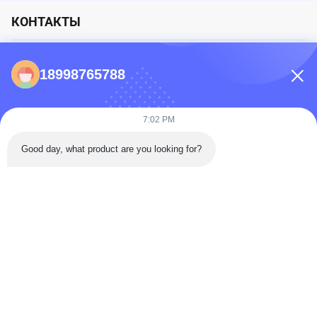
КОНТАКТЫ
86-0731-198823123-11
18998765788
Puooedr@maoyt.com
09:00-19:00
7:02 PM
БЫСТРЫЕ ССЫЛКИ
Good day, what product are you looking for?
Дом
О Мы.
Связаться с нами
продукты
Политика
конфиденциальности
Как ведущий производитель и экспортер, мы стремимся предоставлять