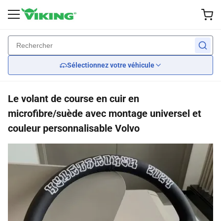
Accessoires extérieurs
Performance
Lumières
Intérieur
Wheel
dos
dos
dos
dos
dos
Sélectionnez votre véhicule
Roues sur mesure
Frein
balais d'essuie-glace
Phares
Sièges
Le volant de course en cuir en
Pneus
suspension
Kits de corps
Feux arrières
Car Seat Covers
microfibre/suède avec montage universel et
couleur personnalisable Volvo
enjoliveurs
Refroidissement du moteur
Miroirs
Volants
Moteur
Détecteurs de grille
Transmission
Des spoilers