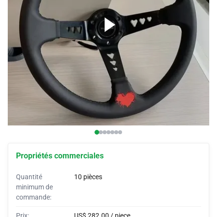
Couvertures pour voitures
Soutiens-gorge pour voiture
Cornes sur mesure
Enveloppes pour voitures
Tentes pour voitures
Propriétés commerciales
Quantité
10 pièces
minimum de
commande:
Prix:
US$ 282.00 / piece