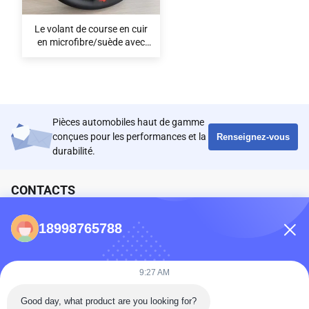
Le volant de course en cuir
en microfibre/suède avec
montage universel et
couleur personnalisable
Volvo
Pièces automobiles haut de gamme
conçues pour les performances et la
Renseignez-vous
durabilité.
CONTACTS
86-0731-198823123-11
18998765788
Puooedr@maoyt.com
09:00-19:00
9:27 AM
Good day, what product are you looking for?