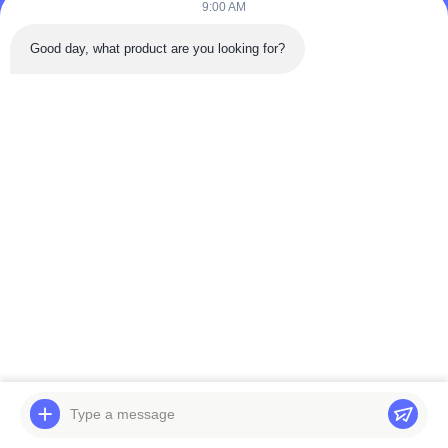
9:00 AM
КОНТАКТЫ
Good day, what product are you looking for?
86-0731-198823123-11
Puooedr@maoyt.com
09:00-19:00
БЫСТРЫЕ ССЫЛКИ
Дом
О Мы.
Связаться с нами
продукты
Политика
конфиденциальности