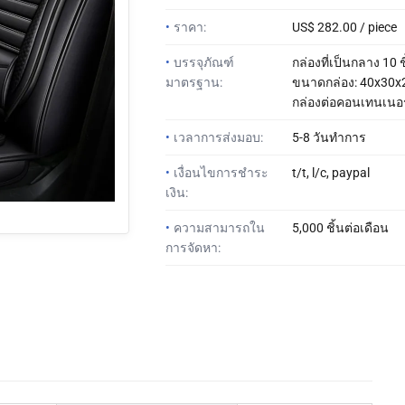
•
ราคา:
US$ 282.00 / piece
•
บรรจุภัณฑ์
กล่องที่เป็นกลาง 10 ช
มาตรฐาน:
ขนาดกล่อง: 40x30x
กล่องต่อคอนเทนเนอร
•
เวลาการส่งมอบ:
5-8 วันทำการ
•
เงื่อนไขการชำระ
t/t, l/c, paypal
เงิน:
•
ความสามารถใน
5,000 ชิ้นต่อเดือน
การจัดหา: