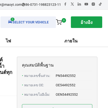
dr@maoyt.com
86-0731-198823123-11
0
0
อ้างอิง
SELECT YOUR VEHICLE
ไฟ
ภายใน
ค์
คุณสมบัติพื้นฐาน
้ำ
นต์ทุก
•
หมายเลขชิ้นส่วน:
PN54492552
•
หมายเลข OE:
OE54492552
•
หมายเลขโออีเอ็ม:
OEN54492552