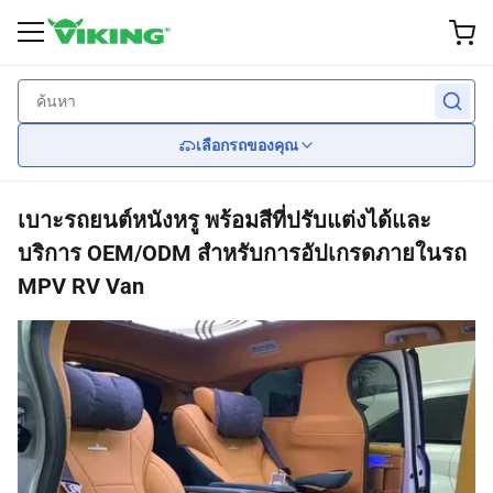
อุปกรณ์เสริมภายนอก
ภายใน
ผลงาน
Wheel
ไฟ
กลับ
กลับ
กลับ
กลับ
กลับ
เลือกรถของคุณ
ล้อแม็กแต่ง
เบรค
ใบปัดน้ำฝน
ไฟหน้า
ที่นั่ง
เบาะรถยนต์หนังหรู พร้อมสีที่ปรับแต่งได้และ
ยาง
ระงับ
ชุดแต่งรอบคัน
ไฟท้าย
Car Seat Covers
บริการ OEM/ODM สำหรับการอัปเกรดภายในรถ
MPV RV Van
ฝาครอบล้อ
เครื่องยนต์ระบายความร้อน
กระจก
พวงมาลัย
เครื่องยนต์
ป้องกันเกรล
การแพร่เชื้อ
สปอยเลอร์